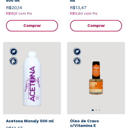
500 ml
ml
R$20,14
R$13,47
R$19,13
com
Pix
R$12,80
com
Pix
Comprar
Comprar
Acetona Monaly 500 ml
Óleo de Cravo
c/Vitamina E