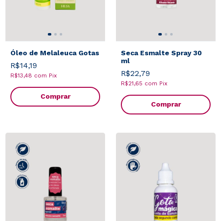
Óleo de Melaleuca Gotas
Seca Esmalte Spray 30
ml
R$14,19
R$22,79
R$13,48
com
Pix
R$21,65
com
Pix
Comprar
Comprar