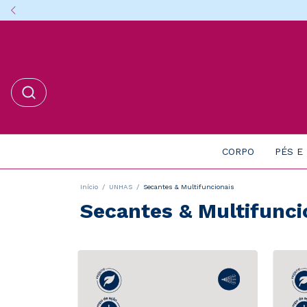
CORPO
PÉS E
Início
/
UNHAS
/
Secantes & Multifuncionais
Secantes & Multifunci