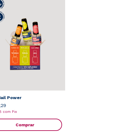
Nail Power
,29
28
com
Pix