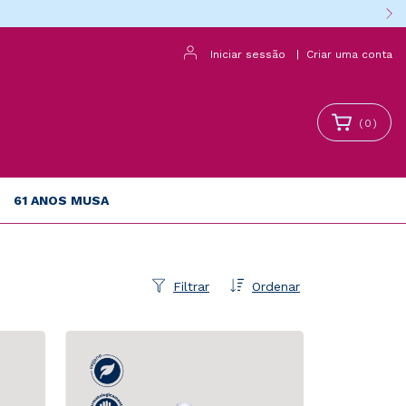
Iniciar sessão
|
Criar uma conta
(
0
)
61 ANOS MUSA
Filtrar
Ordenar