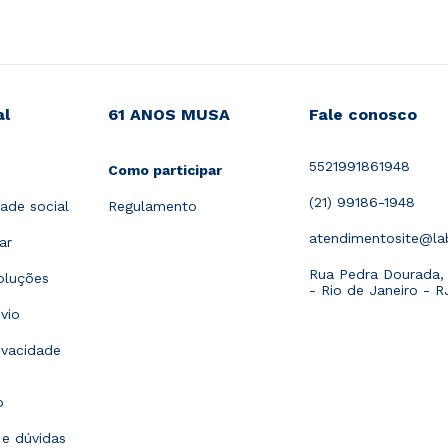
al
61 ANOS MUSA
Fale conosco
5521991861948
Como participar
(21) 99186-1948
ade social
Regulamento
atendimentosite@l
ar
Rua Pedra Dourada, 1
oluções
- Rio de Janeiro - R
vio
rivacidade
o
e dúvidas