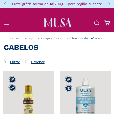
Frete grátis acima de R$200,00 para região sudeste
Início
/
breadcrumbs.product-category
/
CABELOS
/
breadcrumbs.profissional
CABELOS
Filtrar
Ordenar